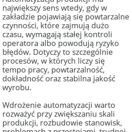
Automatyzacja produkcji może
obejmować pojedyncze
stanowisko, fragment procesu lub
kilka współpracujących ze sobą
urządzeń. Pomagamy ograniczać
przestoje, błędy operatorów i
trudności z kontrolą parametrów,
wdrażając systemy sterowania,
czujniki, panele operatorskie,
napędy oraz rozwiązania
ułatwiające nadzór nad procesem.
WYCENA