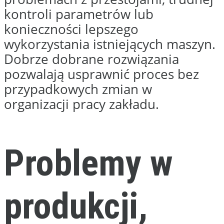
Co nas
wyróżnia?
inżynierów w zespole
0
+
zbudowanych maszyn