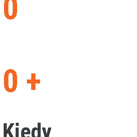
Automatyzacja
produkcji
Białystok -
rozwiązania
dla firm
produkcyjnych