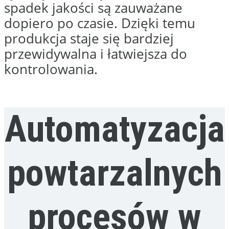
największy
sens?
Automatyzacja produkcji ma
największy sens wtedy, gdy w
zakładzie pojawiają się powtarzalne
czynności, które zajmują dużo
czasu, wymagają stałej kontroli
operatora albo powodują ryzyko