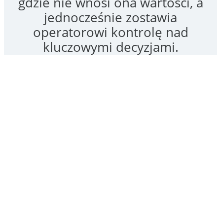
automatyzacją
Automatyzacja procesów
produkcyjnych pomaga tam, gdzie
ręczna obsługa spowalnia pracę, a
błędy operatorów wpływają na
jakość, czas realizacji lub koszty.
Może dotyczyć podawania,
sortowania, odmierzania, kontroli
parametrów, transportu między
stanowiskami, sygnalizacji, liczenia