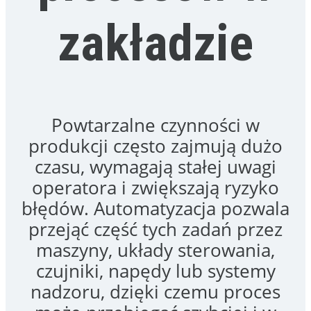
błędów. Dotyczy to szczególnie
procesów, w których liczy się
tempo pracy, powtarzalność,
dokładność oraz stabilna jakość
wyrobu.
Wdrożenie automatyzacji warto
rozważyć przy zwiększaniu skali
produkcji, rozbudowie stanowisk,
problemach z przestojami, trudnej
kontroli parametrów lub
konieczności lepszego
wykorzystania istniejących maszyn.
Dobrze dobrane rozwiązania
pozwalają usprawnić proces bez