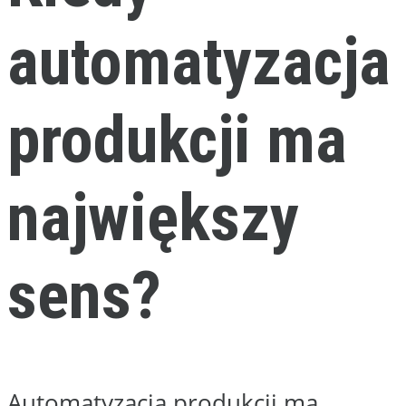
Radwax wspiera firmy produkcyjne
z Białegostoku i województwa
podlaskiego w automatyzacji
procesów, które wymagają większej
powtarzalności, lepszej kontroli i
mniejszego udziału pracy ręcznej.
Analizujemy sposób działania
zakładu, wskazujemy obszary
możliwe do usprawnienia i
dobieramy rozwiązania
dopasowane do realnych
warunków pracy.