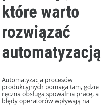
0
+
lat
na rynku
0
zrealizowanych