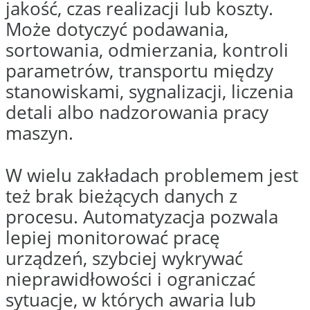
projektów
0
+
Kiedy
automatyzacja
produkcji ma